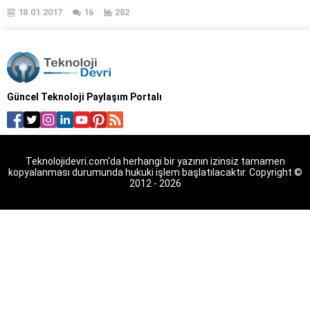
mu? Facebook iletişim telefon
18.01.2017
16
282
numarası var mı? Facebook
çağrı merkezi neresidir?
Facebook iletişim merkezi,
facebook müşteri hizmetleri
telefon numarası. Facebook
yetkili servisi, Facebook destek
Güncel Teknoloji Paylaşım Portalı
hattı bulunuyor mu ? Facebook,
tüm dünya genelinde büyük bir
ölçüde önem kapsayan bir
sosyal...
Teknolojidevri.com'da herhangi bir yazının izinsiz tamamen
kopyalanması durumunda hukuki işlem başlatılacaktır. Copyright ©
2012 - 2026