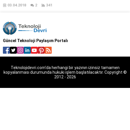
geçersiz kod sorunu nasıl
03.04.2018
2
341
çözülür? Facebook kullandığın
bağlantı geçersiz uyarısı nasıl
giderilir? Facebook şifre
yenileme e-postası gönderildiği
takdirde sorun yaşanıyor, nasıl
çözülür? Facebook şifre
Güncel Teknoloji Paylaşım Portalı
yenileme e-postası
gönderilmiyor çözümü nedir?
Facebook’da güncel olarak
yaşanan problemlerden biri ise
Geçersiz Bağlantı /...
Teknolojidevri.com'da herhangi bir yazının izinsiz tamamen
kopyalanması durumunda hukuki işlem başlatılacaktır. Copyright ©
2012 - 2026