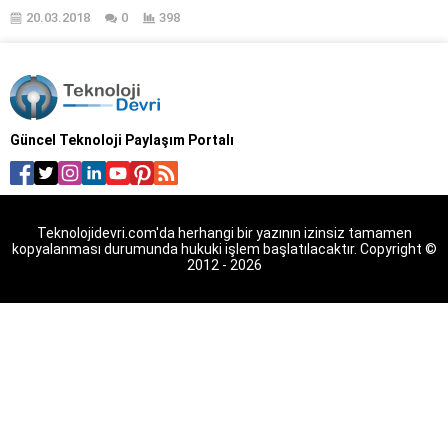
nasıl yapılır? Tenda D301
20.03.2018
0
398
modem şifresi nedir? Tenda
D301 modem kurulumu
yapılırken dikkat edilmesi
gerekenler nelerdir? Tenda D301
modem wifi şifresi nasıl
değiştirilir? Tenda D301 modem
Güncel Teknoloji Paylaşım Portalı
kanal ayarları nasıl yapılır? Tenda
D301 modem kopma sorunu
nasıl giderilir? Tenda D301
Modem kurulum işleminin
gerçekleştirilebilmesi...
Teknolojidevri.com'da herhangi bir yazının izinsiz tamamen
kopyalanması durumunda hukuki işlem başlatılacaktır. Copyright ©
2012 - 2026