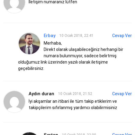
İletişim numaranız lütfen
Erbay
Cevap Ver
10 Ocak 2018, 22:41
Merhaba,
Direkt olarak ulaşabileceğiniz herhangi bir
numara bulunmuyor, sadece belirtmiş
olduğumuz link üzerinden yazılı olarak iletişime
geçebilirsiniz.
Aydın duran
Cevap Ver
10 Ocak 2018, 21:52
İyi akşamlar an itibari ile tüm takip etiklerim ve
takipçilerim sıfırlanmış yardımcı olabilirmisiniz
Sertan
Cevap Ver
10 Ocak 2018, 22:00