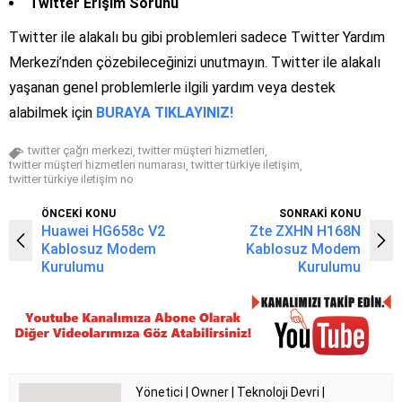
Twitter Erişim Sorunu
Twitter ile alakalı bu gibi problemleri sadece Twitter Yardım
Merkezi’nden çözebileceğinizi unutmayın. Twitter ile alakalı
yaşanan genel problemlerle ilgili yardım veya destek
alabilmek için
BURAYA TIKLAYINIZ!
twitter çağrı merkezi
twitter müşteri hizmetleri
,
,
twitter müşteri hizmetleri numarası
twitter türkiye iletişim
,
,
twitter türkiye iletişim no
ÖNCEKİ KONU
SONRAKİ KONU
Huawei HG658c V2
Zte ZXHN H168N
Kablosuz Modem
Kablosuz Modem
Kurulumu
Kurulumu
Yönetici | Owner | Teknoloji Devri |