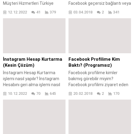
Müşteri Hizmetleri Türkiye
Facebook geçersiz bağlantı veya
iletişim numarası bulunuyor mu?
geçersiz kod sorunu nasıl
12.12.2022
41
379
03.04.2018
2
341
İnstagram çağrı merkezi var
çözülür? Facebook kullandığın
mı? İnstagram Müşteri
bağlantı geçersiz uyarısı nasıl
Hizmetleri iletişim telefon
giderilir? Facebook şifre
numarası nedir? İnstagram
yenileme e-postası gönderildiği
Türkiye ofisi bulunuyor
takdirde sorun yaşanıyor, nasıl
mu? İnstagram çağrı merkezi
çözülür? Facebook şifre
iletişim formu nedir? İnstagram
yenileme e-postası
Türkiye iletişim nasıl
gönderilmiyor çözümü nedir?
İnstagram Hesap Kurtarma
Facebook Profilime Kim
sağlanır? İnstagram telefon
Facebook’da güncel olarak
(Kesin Çözüm)
Baktı? (Programsız)
numarası var mı? İnstagram
yaşanan problemlerden biri ise
İnstagram Hesap Kurtarma
Facebook profilime kimler
çağrı merkezi telefon numarası
Geçersiz Bağlantı /...
işlemi nasıl yapılır? İnstagram
bakmış görebilir miyim?
var mı? İnstagram...
Hesabını geri alma işlemi nasıl
Facebook profilimi ziyaret eden
yapılır? Çalınan instagram hesap
kullanıcıları nasıl görebilirim?
10.12.2022
70
645
20.02.2018
2
170
kurtarma? İnstagram şifre
Facebook zaman tüneline giriş
unutma işleminde neler
yapan kullanıcıları görebilir
yapılmalıdır? İnstagram kimlik
miyim? Facebook profilime giriş
onaylama işlemi nasıl yapılır?
yapan kullanıcıları görüntüleme
İnstagram hesap kurtarma
nasıl yapılır? Facebook
kimlik gönderilerek nasıl yapılır?
kullanıcıları için merak edilen
İnstagram işletme hesabı nasıl
konulardan biri Facebook zaman