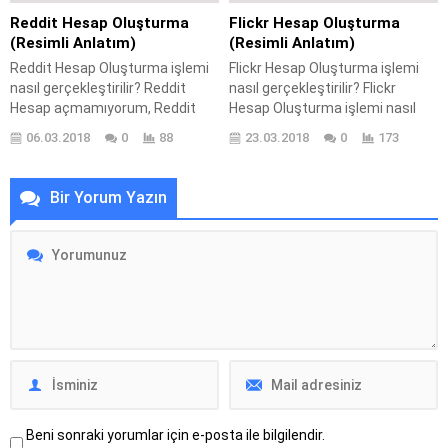
kurtarılır? İnstagram profil
tüneline veya profiline kimlerin
Reddit Hesap Oluşturma
Flickr Hesap Oluşturma
hesabı nasıl kurtarılır? İnstagram
giriş yapıp yapmadığını
(Resimli Anlatım)
(Resimli Anlatım)
şifre sorunu nasıl...
görmektir. Facebook tarafından
Reddit Hesap Oluşturma işlemi
Flickr Hesap Oluşturma işlemi
profilinizin görüntülenmesine...
nasıl gerçekleştirilir? Reddit
nasıl gerçekleştirilir? Flickr
Hesap açmamıyorum, Reddit
Hesap Oluşturma işlemi nasıl
hesap nasıl açabilirim? Reddit
yapılır? Flickr Hesap açma, Flickr
06.03.2018
0
88
23.03.2018
0
173
profil açma, Reddit hesabı
hesap açamıyorum nasıl
açarken nelere dikkat
açabilirim? Flickr profil açma,
edilmelidir? Reddit üzerinden
Flickr hesap nasıl açabilirim?
Bir Yorum Yazın
kişisel profil nasıl
Flickr hesabı açarken nelere
oluşturabilirim? Reddit hesap
dikkat edilmelidir? Flickr
oluşturma, Reddit Hesap
üzerinden kişisel profil nasıl
Oluşturma işlemi nasıl yapılır?
oluşturabilirim? Flickr Hesap
Reddit Hesap Oluşturma
Oluşturma (Resimli Anlatım)
(Resimli Anlatım) işlemi
işlemi gerçekleştirebilmek için
gerçekleştirebilmek için
makalemizin devamdaki
makalemizin devamdaki adımları
adımları...
uygulayıp konuyla...
Beni sonraki yorumlar için e-posta ile bilgilendir.