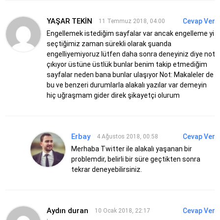
YAŞAR TEKİN
Cevap Ver
11 Temmuz 2018, 04:00
Engellemek istediğim sayfalar var ancak engelleme yi
seçtiğimiz zaman sürekli olarak
şuanda
engelliyemiyoruz lütfen daha sonra deneyiniz diye not
çıkıyor üstüne üstlük bunlar benim takip etmediğim
sayfalar neden bana bunlar ulaşıyor
Not: Makaleler de
bu ve benzeri durumlarla alakalı yazılar var demeyin
hiç uğraşmam gider direk şikayetçi olurum
Erbay
Cevap Ver
4 Ağustos 2018, 00:58
Merhaba
Twitter ile alakalı yaşanan bir
problemdir, belirli bir süre geçtikten sonra
tekrar deneyebilirsiniz.
Aydın duran
Cevap Ver
10 Ocak 2018, 22:17