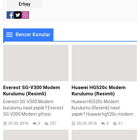
Erbay
Benzer Konular
Everest SG-V300 Modem
Huawei HG520c Modem
Kurulumu (Resimli)
Kurulumu (Resimli)
Everest SG-V300 Modem
Huawei HG520c Modem
kurulumu nasıl yapılır? Everest
Kurulumu (Resimli) nasıl
SG-V300 Modem şifresi
yapılır? Huawei hg520c modem
nedir? Everest SG-V300 Modem
şifresi nedir? Huawei HG520c
25.02.2018
0
227
28.02.2018
0
51
kablosuz ayarları nasıl
Modem internet ayarları nasıl
yapılır? Everest SG-V300 Modem
yapılır? Huawei HG520c Modem
internet ayarları nasıl
port açma işlemi nasıl