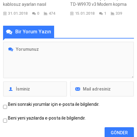
kablosuz ayarları nasıl
TD-W9970 v3 Modem kopma
yapılır? Zte H267N Modem
sorunu nasıl giderilir? Tp Link TD-
31.01.2018
0
474
15.01.2018
1
339
kurulumu nasıl yapılır? Zte
W9970 v3 Modem şifresi
H267N Modem port açma nasıl
nedir? Tp Link TD-W9970 v3
yapılır? Zte H267N Modem
Modem kilidi nasıl kırılır? Tp Link
Bir Yorum Yazın
kablosuz şifresi nedir? Zte
TD-W9970 v3 Modem kablosuz
H267N Modem kopma sorunu
ayarları nasıl yapılır? Tp Link TD-
nasıl giderilir? Zte H267N Modem
W9970 v3 Modem internet
internet ayarları nasıl yapılır? Zte
ayarları nasıl yapılır? Tp Link TD-
H267N Modem kurulumu
W9970 v3 Modem ayarları...
yapılırken nelere dikkat
edilmelidir? Zte H267N Modem
ayarları nasıl...
Beni sonraki yorumlar için e-posta ile bilgilendir.
Beni yeni yazılarda e-posta ile bilgilendir.