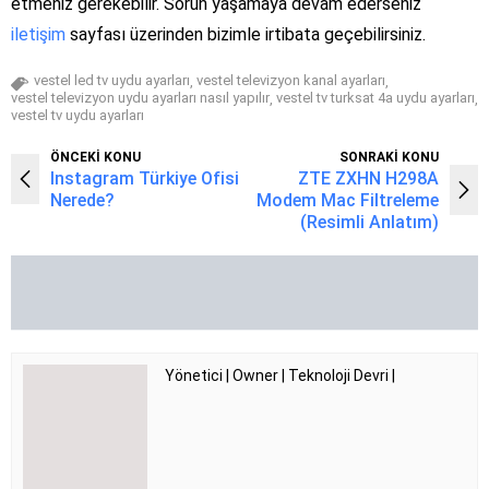
etmeniz gerekebilir. Sorun yaşamaya devam ederseniz
iletişim
sayfası üzerinden bizimle irtibata geçebilirsiniz.
vestel led tv uydu ayarları
vestel televizyon kanal ayarları
,
,
vestel televizyon uydu ayarları nasıl yapılır
vestel tv turksat 4a uydu ayarları
,
,
vestel tv uydu ayarları
ÖNCEKİ KONU
SONRAKİ KONU
Instagram Türkiye Ofisi
ZTE ZXHN H298A
Nerede?
Modem Mac Filtreleme
(Resimli Anlatım)
Yönetici | Owner | Teknoloji Devri |