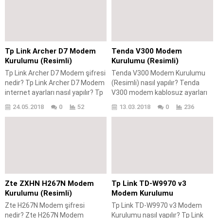
yapılır? Everest SG-V300 Modem
gerçekleştirilir? Huawei HG520c
kopma sorunu nasıl
Modem kablosuz ayarları nasıl
giderilir? Everest SG-V300
yapılır? Huawei HG520c Modem
Modem kurulumu yapılırken
kanal ayarları nasıl yapılır?
nelere dikkat edilmelidir?
Huawei HG520c modem
Tp Link Archer D7 Modem
Tenda V300 Modem
Everest SG-V300 Modem
kurulumuna başlayabilmeniz için
Kurulumu (Resimli)
Kurulumu (Resimli)
kurulum işleminin
öncelikle modemin kablo
Tp Link Archer D7 Modem şifresi
Tenda V300 Modem Kurulumu
gerçekleştirilebilmesi için
bağlantılarının takılı olduğundan
nedir? Tp Link Archer D7 Modem
(Resimli) nasıl yapılır? Tenda
öncelikle servis sağlayıcınızdan
emin olmanız...
internet ayarları nasıl yapılır? Tp
V300 modem kablosuz ayarları
(ttnet, vodafone, superonline
Link Archer D7 Modem kurulumu
nasıl yapılır? Tenda V300
v.b.) adsl...
24.05.2018
0
52
13.03.2018
0
236
nasıl yapılır? Tp Link Archer D7
modem internet ayarları nasıl
Modem kablosuz ağ şifresi nasıl
yapılır? Tenda V300 modem port
değiştirilir? Tp Link Archer D7
açma işlemi nasıl
Modem kopma sorunu nasıl
gerçekleştirilir? Tenda V300
giderilir? Tp Link Archer D7
modem wifi şifresi nasıl
Modem kanal ayarları nasıl
değiştirilir? Tenda V300 modem
yapılır? Tp Link Archer...
kanal ayarları nasıl yapılır? Tenda
V300 modem kopma sorunu
Zte ZXHN H267N Modem
Tp Link TD-W9970 v3
nasıl giderilir? Tenda V300
Kurulumu (Resimli)
Modem Kurulumu
modem kurulumu yapılırken
Zte H267N Modem şifresi
Tp Link TD-W9970 v3 Modem
dikkat...
nedir? Zte H267N Modem
Kurulumu nasıl yapılır? Tp Link