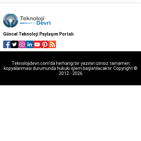
çekiyor. Konfor, zaman ve fiyat
olarak kolaylık sağlayan
Marmaray açıldığı günden bu
zamana kadar 800 milyon türk
lirasını aşan bir gelir sağladığı
Güncel Teknoloji Paylaşım Portalı
tespit edildi. İstanbul için
ekonomik olarak önemli bir...
Teknolojidevri.com'da herhangi bir yazının izinsiz tamamen
kopyalanması durumunda hukuki işlem başlatılacaktır. Copyright ©
2012 - 2026