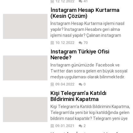
12.12.2022
41
mı? İnstagram Müşteri Hizmetleri iletişim
İnstagram Hesap Kurtarma
telefon numarası nedir? İnstagram
(Kesin Çözüm)
Türkiye ofisi bulunuyor mu? İnstagram
çağrı merkezi iletişim formu
İnstagram Hesap Kurtarma işlemi nasıl
nedir? İnstagram Türkiye iletişim nasıl
yapılır? İnstagram Hesabını geri alma
sağlanır? İnstagram telefon numarası var
işlemi nasıl yapılır? Çalınan instagram
mı? İnstagram çağrı merkezi telefon
hesap kurtarma? İnstagram şifre unutma
10.12.2022
70
numarası var mı? İnstagram...
işleminde neler yapılmalıdır? İnstagram
Instagram Türkiye Ofisi
kimlik onaylama işlemi nasıl yapılır?
Nerede?
İnstagram hesap kurtarma kimlik
gönderilerek nasıl yapılır? İnstagram
Instagram günümüzde Facebook ve
işletme hesabı nasıl kurtarılır? İnstagram
Twitter dan sonra gelen en büyük sosyal
profil hesabı nasıl kurtarılır? İnstagram
medya uygulaması olarak bilinmektedir.
şifre sorunu nasıl...
İnstagram’da yaşanan şifre sıfırlama,
09.04.2022
0
hesap kurtarma ve hesap güvenliği ile
Kişi Telegram’a Katıldı
alakalı başlıca soru ve sorunlar
Bildirimini Kapatma
kullanıcıların karşısına büyük bir problem
olarak çıkmaktadır. İnstagram’da
Kişi Telegram’a Katıldı Bildirimini Kapatma,
karşılaşılan başlıca soru ve sorunları
Telegram’da yeni bir kişi katıldığında gelen
aşağıda yer alan maddeler üzerinde
bildirim nasıl kapatılır? Telegram yeni üye
inceleyelim. İnstagram...
olan kişilerin bildirimi nasıl kapatılır?
09.01.2021
2
Telegram’da yeni kayıt bildirimleri nasıl