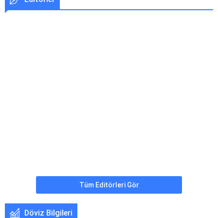
Erbay
17.12.2022
İnstagram Hesabı Nasıl Güvene Alınır?
Furkan Yüce
24.04.2019
Marmaray Ekonomiye Büyük Katkı Sundu!
Sedanur
29.11.2022
Puf Puf Poğaça Tarifi
Tüm Editörleri Gör
Döviz Bilgileri