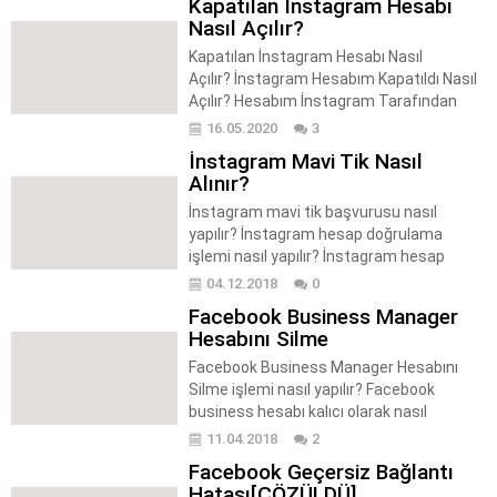
Kapatılan İnstagram Hesabı
kapatılır? Telegram bildirim ayarları
Nasıl Açılır?
nereden yapılır? Telegram yeni üye
bildirimleri kapatma işlemi nasıl
Kapatılan İnstagram Hesabı Nasıl
gerçekleştirilir? Youtube
Açılır? İnstagram Hesabım Kapatıldı Nasıl
Kanalımız Üzerinden Diğer Videolarımıza
Açılır? Hesabım İnstagram Tarafından
Göz Atabilirsiniz! Kişi Telegram’a Katıldı...
Kapatıldı Nasıl Açılır? İnstagram
16.05.2020
3
tarafından kapatılan hesaplar nasıl açılır?
İnstagram Mavi Tik Nasıl
İnstagram hesabıma ulaşamıyorum nasıl
Alınır?
açılır? İnstagram hesabım devre dışı
bırakıldı nasıl açılır? Kapatılan İnstagram
İnstagram mavi tik başvurusu nasıl
Hesabı Nasıl Açılır? Hesabınız İntagram
yapılır? İnstagram hesap doğrulama
yetkilileri tarafından kapatıldı ise eğer bu
işlemi nasıl yapılır? İnstagram hesap
hesabı tekrar geri almanız...
onaylama nasıl yapılır? İnstagram hesap
04.12.2018
0
doğrulama başvurusu nasıl yapılır?
Facebook Business Manager
İnstagram hesap onaylama başvurusu
Hesabını Silme
nasıl gönderilir? İnstagram mavi tik nasıl
alınır? İnstagram hesap doğrulama nasıl
Facebook Business Manager Hesabını
yapılır? İnstagram tarafından merakla
Silme işlemi nasıl yapılır? Facebook
beklenen özellik sonunda kullanıcılar ile
business hesabı kalıcı olarak nasıl
buluştu. Artık instagram’da...
kaldırılır? Facebook işletme hesabı nasıl
11.04.2018
2
silinir? Facebook işletme profili tamamen
Facebook Geçersiz Bağlantı
nasıl kaldırılır? Facebook business
Hatası[ÇÖZÜLDÜ]