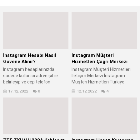
İnstagram Hesabı Nasıl
İnstagram Müşteri
Güvene Alınır?
Hizmetleri Çağrı Merkezi
Instagram hesaplarınızda
İnstagram Müşteri Hizmetleri
sadece kullanıcı adı ve şifre
İletişim Merkezi İnstagram
belirleyip ve cep telefon
Müşteri Hizmetleri Türkiye
numarası ve mail adresi
iletişim numarası bulunuyor mu?
17.12.2022
0
12.12.2022
41
ekleyerek hesabınızı güvene
İnstagram çağrı merkezi var
almış, sayılmıyorsunuz. İnternet
mı? İnstagram Müşteri
üzerinden dolandırıcılık işlemi
Hizmetleri iletişim telefon
yapan şahıslar phishing
numarası nedir? İnstagram
(oltalama) dediğimiz yöntem ile
Türkiye ofisi bulunuyor
bir çok kişinin sosyal medya
mu? İnstagram çağrı merkezi
hesaplarını ele geçirebiliyorlar.
iletişim formu nedir? İnstagram
Instagram hesabı nasıl güvene
Türkiye iletişim nasıl