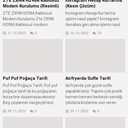
ZTE ZXHN H298A Kablosuz
İnstagram Hesap Kurtarma
alınır? adlı makalemizde ise
sağlanır? İnstagram telefon
Modem Kurulumu (Resimli)
(Kesin Çözüm)
hesabınızla alakalı dikkat...
numarası var mı? İnstagram
ZTE ZXHN H298A Kablosuz
İnstagram Hesap Kurtarma
çağrı merkezi telefon numarası
Modem Kurulumu Zte ZXHN
işlemi nasıl yapılır? İnstagram
var mı? İnstagram...
H298A Kablosuz modem
Hesabını geri alma işlemi nasıl
kurulumu nasıl yapılır? Zte ZXHN
yapılır? Çalınan instagram hesap
11.12.2022
0
10.12.2022
70
H298A Kablosuz Modem
kurtarma? İnstagram şifre
internet ayarları nasıl
unutma işleminde neler
yapılır? Zte ZXHN H298A modem
yapılmalıdır? İnstagram kimlik
kablosuz ayarları nasıl
onaylama işlemi nasıl yapılır?
yapılır? Zte ZXHN H298A
İnstagram hesap kurtarma
Kablosuz Modem kanal ayarları
kimlik gönderilerek nasıl yapılır?
nasıl yapılır? Zte ZXHN H298A
İnstagram işletme hesabı nasıl
Kablosuz Modem kurulumu
kurtarılır? İnstagram profil
Puf Puf Poğaça Tarifi
Airfryerda Sufle Tarifi
yapılırken dikkat edilmesi
hesabı nasıl kurtarılır? İnstagram
Puf Puf Poğaça Tarifi: Puf puf
Airfryerda çok güzel sufle
gerekenler nelerdir? Zte ZXHN
şifre sorunu nasıl...
poğaça tarifi ile bu poğaçanın
yapabilirsiniz. Yapımı çok pratik
H298A Kablosuz Modem kopma
lezzetine doyamayacaksınız.
hemen hemen herkesin sevdiği
sorunu nasıl giderilir? Dilerseniz...
Beş çaylarının vazgeçilmezi
çikolata krizlerine son veren
.Tüm püf noktalarıyla sizler için
sufle tarifi ile geldim. Bununla
29.11.2022
0
29.11.2022
0
hazırladık. Dilerseniz peynirli,
ilgili öncelikle gerekli
zeytinli, haşhaşlı, patatesli
malzemelerimizi hazırlayalım.
yapabilirsiniz. Malzemeler: 1
Malzemeler; 1 yemek kaşığı