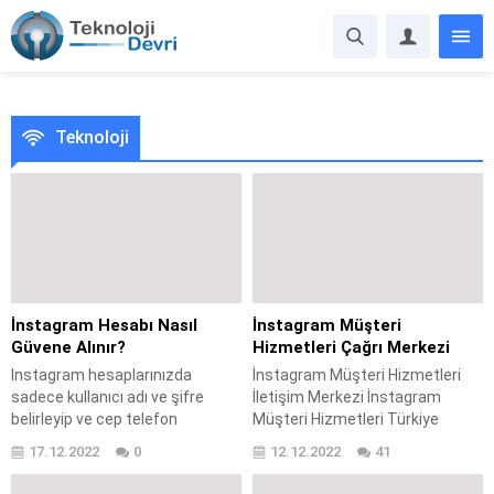
Teknoloji
İnstagram Hesabı Nasıl
İnstagram Müşteri
Güvene Alınır?
Hizmetleri Çağrı Merkezi
Instagram hesaplarınızda
İnstagram Müşteri Hizmetleri
sadece kullanıcı adı ve şifre
İletişim Merkezi İnstagram
belirleyip ve cep telefon
Müşteri Hizmetleri Türkiye
numarası ve mail adresi
iletişim numarası bulunuyor mu?
17.12.2022
0
12.12.2022
41
ekleyerek hesabınızı güvene
İnstagram çağrı merkezi var
almış, sayılmıyorsunuz. İnternet
mı? İnstagram Müşteri