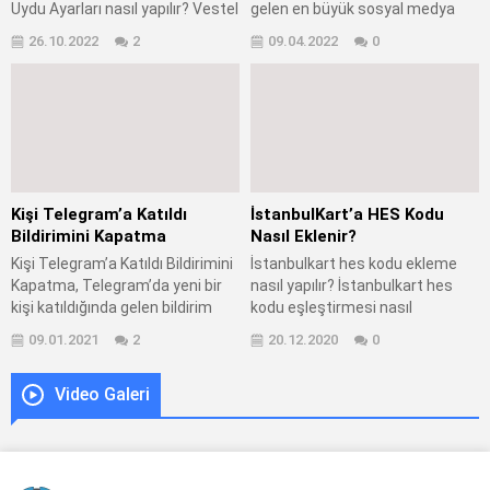
Uydu Ayarları nasıl yapılır? Vestel
gelen en büyük sosyal medya
tv uydu ayarları nasıl yapılır?
uygulaması olarak bilinmektedir.
26.10.2022
2
09.04.2022
0
Vestel TV Turksat 4A Uydu
İnstagram’da yaşanan şifre
Ayarları kanal ayarları nasıl
sıfırlama, hesap kurtarma ve
yapılır? Vestel televizyon turksat
hesap güvenliği ile alakalı başlıca
4a uydu ayarları nasıl yapılır?
soru ve sorunlar kullanıcıların
Vestel TV Turksat 4A Uydu
karşısına büyük bir problem
Ayarları işlemi nasıl
olarak çıkmaktadır. İnstagram’da
gerçekleştirilir? Vestel
karşılaşılan başlıca soru ve
televizyonlarda turksat...
sorunları aşağıda yer alan
Kişi Telegram’a Katıldı
İstanbulKart’a HES Kodu
maddeler üzerinde inceleyelim.
Bildirimini Kapatma
Nasıl Eklenir?
İnstagram...
Kişi Telegram’a Katıldı Bildirimini
İstanbulkart hes kodu ekleme
Kapatma, Telegram’da yeni bir
nasıl yapılır? İstanbulkart hes
kişi katıldığında gelen bildirim
kodu eşleştirmesi nasıl
nasıl kapatılır? Telegram yeni
gerçekleştirilir? İstanbulkart’a
09.01.2021
2
20.12.2020
0
üye olan kişilerin bildirimi nasıl
hes kodunu nasıl ekleyebilirim?
kapatılır? Telegram’da yeni kayıt
İstanbulkart’a hes kodunu
Video Galeri
bildirimleri nasıl kapatılır?
kaydetme nasıl yapılır?
Telegram bildirim ayarları
İstanbulkart hes kodu işlemleri
nereden yapılır? Telegram yeni
nasıl yapılır? İstanbulkart hes
üye bildirimleri kapatma işlemi
kodunu giriş yapma nasıl
nasıl gerçekleştirilir? Youtube
gerçekleştirilir? Kovid-19