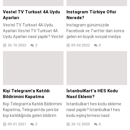
filtreleme kara liste nereden
düzenlenir? ZTE ZXHN H298A
Vestel TV Turksat 4A Uydu
Instagram Türkiye Ofisi
Modem ak liste nereden
Ayarları
Nerede?
düzenlenir? ZTE...
Vestel TV Turksat 4A Uydu
Instagram günümüzde
Ayarları Vestel TV Turksat 4A
Facebook ve Twitter dan sonra
Uydu Ayarları nasıl yapılır? Vestel
gelen en büyük sosyal medya
tv uydu ayarları nasıl yapılır?
uygulaması olarak bilinmektedir.
26.10.2022
2
09.04.2022
0
Vestel TV Turksat 4A Uydu
İnstagram’da yaşanan şifre
Ayarları kanal ayarları nasıl
sıfırlama, hesap kurtarma ve
yapılır? Vestel televizyon turksat
hesap güvenliği ile alakalı başlıca
4a uydu ayarları nasıl yapılır?
soru ve sorunlar kullanıcıların
Vestel TV Turksat 4A Uydu
karşısına büyük bir problem
Ayarları işlemi nasıl
olarak çıkmaktadır. İnstagram’da
gerçekleştirilir? Vestel
karşılaşılan başlıca soru ve
televizyonlarda turksat...
sorunları aşağıda yer alan
Kişi Telegram’a Katıldı
İstanbulKart’a HES Kodu
maddeler üzerinde inceleyelim.
Bildirimini Kapatma
Nasıl Eklenir?
İnstagram...
Kişi Telegram’a Katıldı Bildirimini
İstanbulkart hes kodu ekleme
Kapatma, Telegram’da yeni bir
nasıl yapılır? İstanbulkart hes
kişi katıldığında gelen bildirim
kodu eşleştirmesi nasıl
nasıl kapatılır? Telegram yeni
gerçekleştirilir? İstanbulkart’a
09.01.2021
2
20.12.2020
0
üye olan kişilerin bildirimi nasıl
hes kodunu nasıl ekleyebilirim?