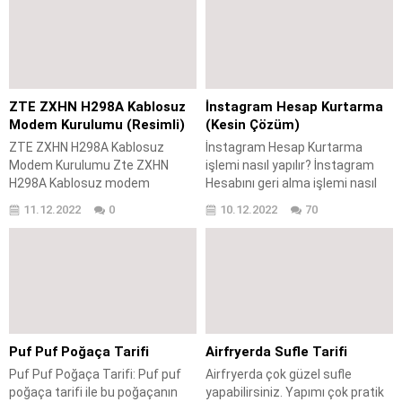
üzerinden dolandırıcılık işlemi
Hizmetleri iletişim telefon
yapan şahıslar phishing
numarası nedir? İnstagram
(oltalama) dediğimiz yöntem ile
Türkiye ofisi bulunuyor
bir çok kişinin sosyal medya
mu? İnstagram çağrı merkezi
hesaplarını ele geçirebiliyorlar.
iletişim formu nedir? İnstagram
Instagram hesabı nasıl güvene
Türkiye iletişim nasıl
ZTE ZXHN H298A Kablosuz
İnstagram Hesap Kurtarma
alınır? adlı makalemizde ise
sağlanır? İnstagram telefon
Modem Kurulumu (Resimli)
(Kesin Çözüm)
hesabınızla alakalı dikkat...
numarası var mı? İnstagram
ZTE ZXHN H298A Kablosuz
İnstagram Hesap Kurtarma
çağrı merkezi telefon numarası
Modem Kurulumu Zte ZXHN
işlemi nasıl yapılır? İnstagram
var mı? İnstagram...
H298A Kablosuz modem
Hesabını geri alma işlemi nasıl
kurulumu nasıl yapılır? Zte ZXHN
yapılır? Çalınan instagram hesap
11.12.2022
0
10.12.2022
70
H298A Kablosuz Modem
kurtarma? İnstagram şifre
internet ayarları nasıl
unutma işleminde neler
yapılır? Zte ZXHN H298A modem
yapılmalıdır? İnstagram kimlik
kablosuz ayarları nasıl
onaylama işlemi nasıl yapılır?
yapılır? Zte ZXHN H298A
İnstagram hesap kurtarma
Kablosuz Modem kanal ayarları
kimlik gönderilerek nasıl yapılır?
nasıl yapılır? Zte ZXHN H298A
İnstagram işletme hesabı nasıl
Kablosuz Modem kurulumu
kurtarılır? İnstagram profil
Puf Puf Poğaça Tarifi
Airfryerda Sufle Tarifi
yapılırken dikkat edilmesi
hesabı nasıl kurtarılır? İnstagram
Puf Puf Poğaça Tarifi: Puf puf
Airfryerda çok güzel sufle
gerekenler nelerdir? Zte ZXHN
şifre sorunu nasıl...
poğaça tarifi ile bu poğaçanın
yapabilirsiniz. Yapımı çok pratik
H298A Kablosuz Modem kopma