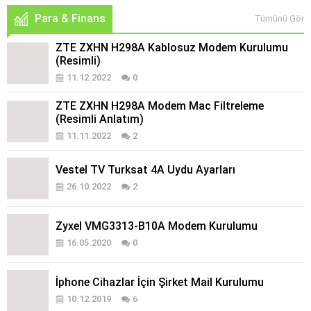
Para & Finans
Tümünü Gör
ZTE ZXHN H298A Kablosuz Modem Kurulumu
(Resimli)
11.12.2022
0
ZTE ZXHN H298A Modem Mac Filtreleme
(Resimli Anlatım)
11.11.2022
2
Vestel TV Turksat 4A Uydu Ayarları
26.10.2022
2
Zyxel VMG3313-B10A Modem Kurulumu
16.05.2020
0
İphone Cihazlar İçin Şirket Mail Kurulumu
10.12.2019
6