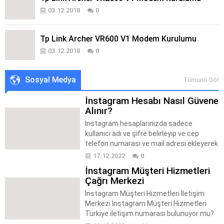
03.12.2018
0
Tp Link Archer VR600 V1 Modem Kurulumu
03.12.2018
0
Sosyal Medya
Tümünü Gör
İnstagram Hesabı Nasıl Güvene
Alınır?
Instagram hesaplarınızda sadece
kullanıcı adı ve şifre belirleyip ve cep
telefon numarası ve mail adresi ekleyerek
hesabınızı güvene almış, sayılmıyorsunuz.
17.12.2022
0
İnternet üzerinden dolandırıcılık işlemi
İnstagram Müşteri Hizmetleri
yapan şahıslar phishing (oltalama)
Çağrı Merkezi
dediğimiz yöntem ile bir çok kişinin sosyal
medya hesaplarını ele geçirebiliyorlar.
İnstagram Müşteri Hizmetleri İletişim
Instagram hesabı nasıl güvene alınır? adlı
Merkezi İnstagram Müşteri Hizmetleri
makalemizde ise hesabınızla alakalı
Türkiye iletişim numarası bulunuyor mu?
dikkat...
İnstagram çağrı merkezi var