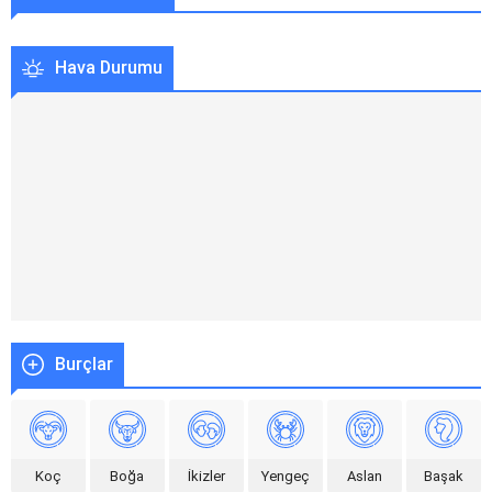
Hava Durumu
İstanbul
°
Parçalı Bulutlu
CUM
PAZ
PAZ
SAL
31
°
29
°
31
°
30
°
Burçlar
Koç
Boğa
İkizler
Yengeç
Aslan
Başak