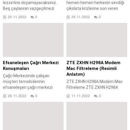
lezzetine doyamayacaksınız.
hemen hemen herkesin sevdiği
sorunu nasıl giderilir? Dilerseniz...
Beş çaylarının vazgeçilmezi
çikolata krizlerine son veren
.Tüm püf noktalarıyla sizler için
sufle tarifi ile geldim. Bununla
29.11.2022
0
29.11.2022
0
hazırladık. Dilerseniz peynirli,
ilgili öncelikle gerekli
zeytinli, haşhaşlı, patatesli
malzemelerimizi hazırlayalım.
yapabilirsiniz. Malzemeler: 1
Malzemeler; 1 yemek kaşığı
paket yaş maya 1 su bardağı ılık
kakao 2 adet yumurta 3 yemek
su (200 ml) 1 su bardağı ılık süt
kaşığı şeker 4 yemek kaşığı un 5
(200 ml) 1 su bardağı...
yemek kaşığı süt 100 gr tereyağı
100...
Efsaneleşen Çağrı Merkezi
ZTE ZXHN H298A Modem
Konuşmaları
Mac Filtreleme (Resimli
Anlatım)
Çağrı Merkezinde çalışan
müşteri temsilcilerinin
ZTE ZXHN H298A Modem Mac
efsaneleşen çağrı merkezi
Filtreleme ZTE ZXHN H298A
konuşmaları
Modem mac filtreleme nasıl
28.11.2022
0
11.11.2022
2
yapılır? ZTE ZXHN H298A
Modem wifi engelleme nasıl
yapılır? ZTE ZXHN H298A
Modem mac filtreleme ayarları
nereden gerçekleştirilir? ZTE
ZXHN H298A Modem mac