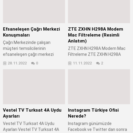
paket yaş maya 1 su bardağı ılık
kakao 2 adet yumurta 3 yemek
su (200 ml) 1 su bardağı ılık süt
kaşığı şeker 4 yemek kaşığı un 5
(200 ml) 1 su bardağı...
yemek kaşığı süt 100 gr tereyağı
100...
Efsaneleşen Çağrı Merkezi
ZTE ZXHN H298A Modem
Konuşmaları
Mac Filtreleme (Resimli
Anlatım)
Çağrı Merkezinde çalışan
müşteri temsilcilerinin
ZTE ZXHN H298A Modem Mac
efsaneleşen çağrı merkezi
Filtreleme ZTE ZXHN H298A
konuşmaları
Modem mac filtreleme nasıl
28.11.2022
0
11.11.2022
2
yapılır? ZTE ZXHN H298A
Modem wifi engelleme nasıl
yapılır? ZTE ZXHN H298A
Modem mac filtreleme ayarları
nereden gerçekleştirilir? ZTE
ZXHN H298A Modem mac
filtreleme kara liste nereden
düzenlenir? ZTE ZXHN H298A
Vestel TV Turksat 4A Uydu
Instagram Türkiye Ofisi
Modem ak liste nereden
Ayarları
Nerede?
düzenlenir? ZTE...
Vestel TV Turksat 4A Uydu
Instagram günümüzde
Ayarları Vestel TV Turksat 4A
Facebook ve Twitter dan sonra