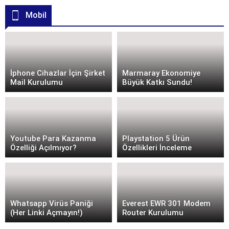
kapatılır? Telegram’da yeni kayıt
İstanbulkart’a hes kodunu
Mobil
bildirimleri nasıl kapatılır?
kaydetme nasıl yapılır?
Telegram bildirim ayarları
İstanbulkart hes kodu işlemleri
nereden yapılır? Telegram yeni
nasıl yapılır? İstanbulkart hes
üye bildirimleri kapatma işlemi
kodunu giriş yapma nasıl
nasıl gerçekleştirilir? Youtube
gerçekleştirilir? Kovid-19
Kanalımız Üzerinden Diğer
salgınının tüm dünyada
İphone Cihazlar İçin Şirket
Marmaray Ekonomiye
Videolarımıza Göz Atabilirsiniz!
yayılmasıyla birlikte ülkemizde
Mail Kurulumu
Büyük Katkı Sundu!
Kişi Telegram’a Katıldı...
de salgın 2. dalga boyutunu
yaşıyor. Ülkemizde...
Youtube Para Kazanma
Playstation 5 Ürün
Özelliği Açılmıyor?
Özellikleri İnceleme
Whatsapp Virüs Paniği
Everest EWR 301 Modem
(Her Linki Açmayın!)
Router Kurulumu