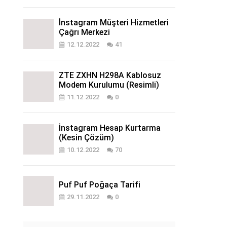
İnstagram Müşteri Hizmetleri
Çağrı Merkezi
12.12.2022
41
ZTE ZXHN H298A Kablosuz
Modem Kurulumu (Resimli)
11.12.2022
0
İnstagram Hesap Kurtarma
(Kesin Çözüm)
10.12.2022
70
Puf Puf Poğaça Tarifi
29.11.2022
0