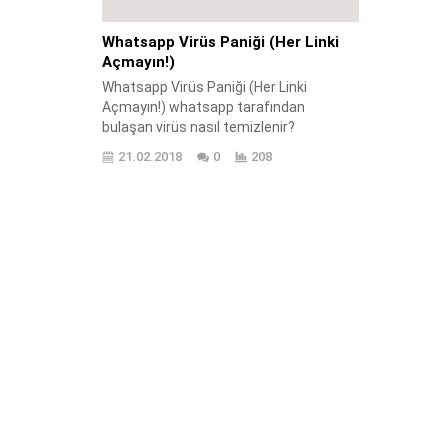
Whatsapp Virüs Paniği (Her Linki
Açmayın!)
Whatsapp Virüs Paniği (Her Linki
Açmayın!) whatsapp tarafından
bulaşan virüs nasıl temizlenir?
Whatsapp uygulamasında gelen desen
21.02.2018
0
208
mesajına tıkladım telefonum açılmıyor?
Whatsapp tarafından iphone telefona
gelen mesaja tıkladım whatapp
uygulamasına giriş yapamıyoruım?
Whatsapp uygulamasından gelen mesaj
telefonumu kilitledi? Whatsapp
uygulama giriş sorunu yaşıyorum?
Dünyaca ünlü Whatsapp uygulamasında
Apple marka İphone cihazlar...