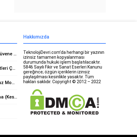
Hakkımızda
TeknolojiDevri.com’da herhangi bir yazının
İnstagram Hesabı Nasıl Güvene Alınır?
izinsiz tamamen kopyalanması
durumunda hukuki işlem başlatılacaktır.
5846 Sayılı Fikir ve Sanat Eserleri Kanunu
İnstagram Müşteri Hizmetleri Çağrı Merkezi
gereğince; özgün içeriklerin izinsiz
paylaşılması kesinlikle yasaktır. Tüm
hakları saklıdır. Copyright © 2012 – 2022
ZTE ZXHN H298A Kablosuz Modem Kurulumu (Resimli)
İnstagram Hesap Kurtarma (Kesin Çözüm)