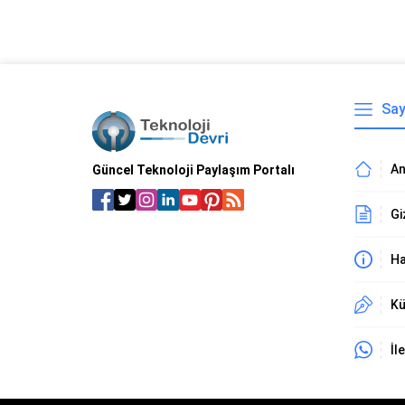
Say
An
Güncel Teknoloji Paylaşım Portalı
Gi
Ha
Kü
İl