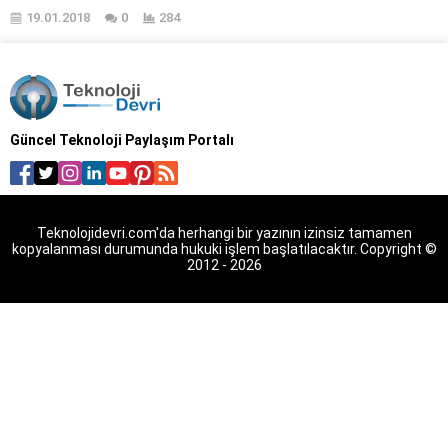
kapatabilirim? Facebook taklit
19.01.2018
0
284
hesabı şikayet etme işlemi nasıl
gerçekleştirilir? Taklit bir
Facebook hesabı nasıl kapatılır?
Facebook sahte hesap nasıl
şikayet edilir? Sahte isimle
açılan Facebook hesabı nasıl
Güncel Teknoloji Paylaşım Portalı
kapatılır? Taklit bir Facebook
hesabı nasıl şikayet edilir?
Facebook’da yaşadığınız en...
Teknolojidevri.com'da herhangi bir yazının izinsiz tamamen
kopyalanması durumunda hukuki işlem başlatılacaktır. Copyright ©
2012 - 2026