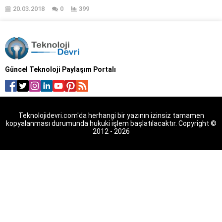
nasıl yapılır? Tenda D301
20.03.2018
0
399
modem şifresi nedir? Tenda
D301 modem kurulumu
yapılırken dikkat edilmesi
gerekenler nelerdir? Tenda D301
modem wifi şifresi nasıl
değiştirilir? Tenda D301 modem
Güncel Teknoloji Paylaşım Portalı
kanal ayarları nasıl yapılır? Tenda
D301 modem kopma sorunu
nasıl giderilir? Tenda D301
Modem kurulum işleminin
gerçekleştirilebilmesi...
Teknolojidevri.com'da herhangi bir yazının izinsiz tamamen
kopyalanması durumunda hukuki işlem başlatılacaktır. Copyright ©
2012 - 2026