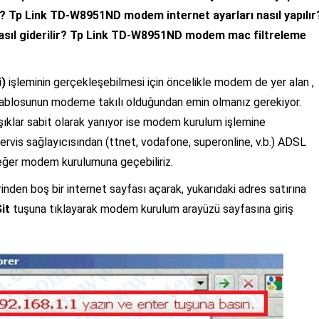
 Tp Link TD-W8951ND modem internet ayarları nasıl yapılır
ıl giderilir? Tp Link TD-W8951ND modem mac filtreleme
)
işleminin gerçekleşebilmesi için öncelikle modem de yer alan ,
ablosunun modeme takılı olduğundan emin olmanız gerekiyor.
klar sabit olarak yanıyor ise modem kurulum işlemine
servis sağlayıcısından (ttnet, vodafone, superonline, v.b.) ADSL
ız eğer modem kurulumuna geçebiliriz.
nden boş bir internet sayfası açarak, yukarıdaki adres satırına
it
tuşuna tıklayarak modem kurulum arayüzü sayfasına giriş