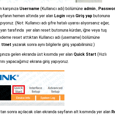
n karşınıza
Username
(Kullanıcı adı) bölümüne
admin
,
Passwo
ayfanın hemen altında yer alan
Login
veya
Giriş yap
butonuna
yoruz. (Not: Kullanıcı adı şifre hatalı uyarısı alıyorsanız eğer,
an tarafında yer alan reset butonuna kürdan, iğne veya tuş
 modeme reset attıktan Kullanıcı adı (username) bölümüne
a
ttnet
yazarak sonra aynı bilgilerle giriş yapabilirsiniz.)
şınıza gelen ekranda üst kısımda yer alan
Quick Start
(Hızlı
ını yapacağımız ekrana giriş yapıyoruz.
ıktan sonra açılacak olan ekranda sayfanın alt kısmında yer alan
R