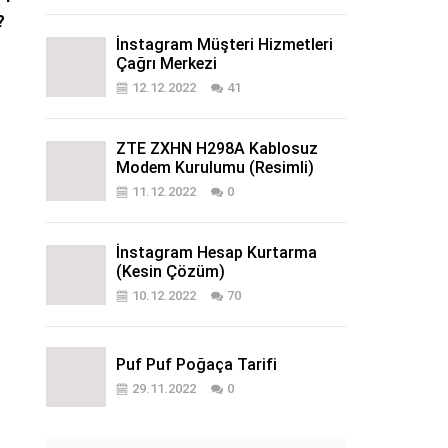
?
İnstagram Müşteri Hizmetleri
Çağrı Merkezi
12.12.2022
41
ZTE ZXHN H298A Kablosuz
Modem Kurulumu (Resimli)
11.12.2022
0
İnstagram Hesap Kurtarma
(Kesin Çözüm)
10.12.2022
70
Puf Puf Poğaça Tarifi
29.11.2022
0