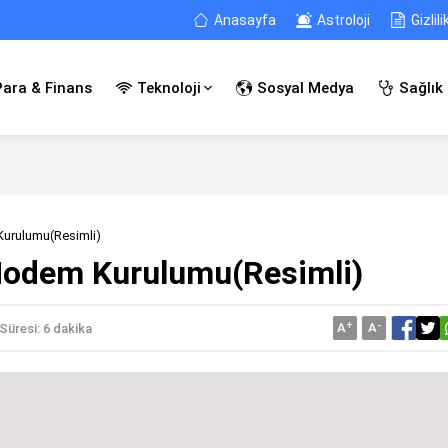
Anasayfa
Astroloji
Gizlili
Para & Finans
Teknoloji
Sosyal Medya
Sağlık
urulumu(Resimli)
odem Kurulumu(Resimli)
A
+
A
-
üresi: 6 dakika