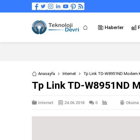
Haberler
Anasayfa
Internet
Tp Link TD-W8951ND Modem K
Tp Link TD-W8951ND M
Internet
24.06.2018
0
Okuma S