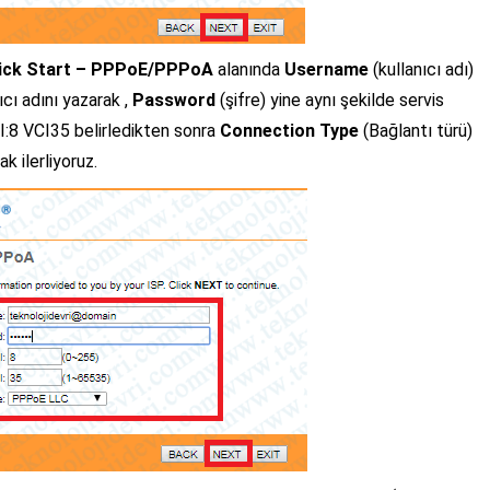
ick Start – PPPoE/PPPoA
alanında
Username
(kullanıcı adı)
cı adını yazarak ,
Password
(şifre) yine aynı şekilde servis
PI:8 VCI35 belirledikten sonra
Connection Type
(
Bağlantı türü)
 ilerliyoruz.