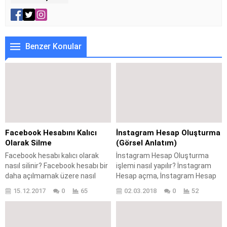
Benzer Konular
Facebook Hesabını Kalıcı
İnstagram Hesap Oluşturma
Olarak Silme
(Görsel Anlatım)
Facebook hesabı kalıcı olarak
İnstagram Hesap Oluşturma
nasıl silinir? Facebook hesabı bir
işlemi nasıl yapılır? İnstagram
daha açılmamak üzere nasıl
Hesap açma, İnstagram Hesap
kapatılır? Facebook hesabı kalıcı
Oluşturma işlemi nasıl
15.12.2017
0
65
02.03.2018
0
52
olarak silinirken nelere dikkat
gerçekleştirilir? İnstagram profil
edilmelidir? Facebook hesabını
açma, İnstagram hesabı
devre dışı bırakma nasıl yapılır?
açarken nelere dikkat
Facebook hesabını kilitleme nasıl
edilmelidir? İnstagram hesap