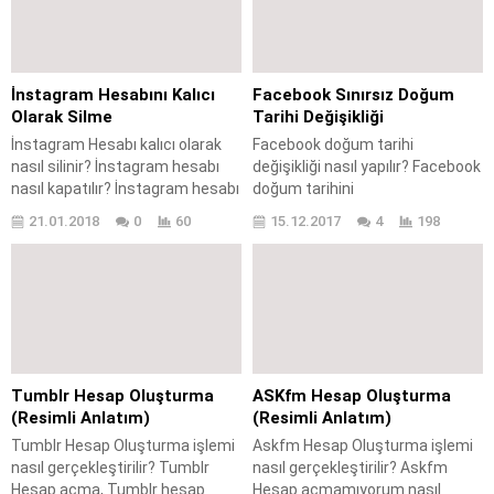
yapılır? Facebook hesabını silme
oluşturma, İnstagram üzerinden
nasıl yapılır? Facebook hesabı
kişisel profil nasıl
nasıl kapatılır? Facebook
oluşturabilirim? İnstagram
hesabınızın kalıcı olarak
hesap nasıl açabilirim?
İnstagram Hesabını Kalıcı
Facebook Sınırsız Doğum
silinebilmesi için öncelikle...
İnstagram Hesap Oluşturma
Olarak Silme
Tarihi Değişikliği
(Görsel Anlatım) işlemi
İnstagram Hesabı kalıcı olarak
Facebook doğum tarihi
gerçekleştirebilmek için
nasıl silinir? İnstagram hesabı
değişikliği nasıl yapılır? Facebook
makalemizin devamdaki adımları
nasıl kapatılır? İnstagram hesabı
doğum tarihini
uygulayıp konuyla alakalı...
silme işlemi nasıl
değiştiremiyorum? Facebook
21.01.2018
0
60
15.12.2017
4
198
gerçekleştirilir? İnstagram
doğum tarihini belirlerken dikkat
hesabı silindikten sonra geri
edilmesi gerekenler nelerdir?
alınabilir mi? İnstagram hesabı
Facebook doğum tarihi
tamamen nasıl kapatılır?
değiştirme işlemi nasıl
İnstagram hesabını silme nasıl
gerçekleştirilir? Facebook
yapılır? İnstagram hesabını kalıcı
doğum tarihini değiştirirken
olarak silme nasıl
yaşanan sorunlar nelerdir?
gerçekleştirilir? İnstagram’da
Facebook doğum tarihi nasıl
Tumblr Hesap Oluşturma
ASKfm Hesap Oluşturma
bilinen en çok yanlışlardan biri
değiştirilir? Facebook’da doğum
(Resimli Anlatım)
(Resimli Anlatım)
hesap dondurma ve hesabı...
tarihi değişikliği sadece gerçek
Tumblr Hesap Oluşturma işlemi
Askfm Hesap Oluşturma işlemi
doğum tarihine sahip olmayan
nasıl gerçekleştirilir? Tumblr
nasıl gerçekleştirilir? Askfm
veya farklı olarak...
Hesap açma, Tumblr hesap
Hesap açmamıyorum nasıl