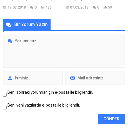
açamıyorum nasıl açabilirim?
açılır? Askfm hesap nasıl
17.03.2018
0
186
07.03.2018
0
59
Tumblr Hesap Oluşturma işlemi
açabilirim? Askfm hesap
nasıl yapılır? Tumblr profil açma,
oluşturma, Askfm hesabı
Tumblr hesabı açarken nelere
açarken nelere dikkat
Bir Yorum Yazın
dikkat edilmelidir? Tumblr
edilmelidir? Askfm üzerinden
üzerinden kişisel profil nasıl
kişisel profil nasıl
oluşturabilirim? Tumblr hesap
oluşturabilirim? Askfm profil
nasıl açabilirim? Tumblr Hesap
açma, Askfm Hesap Oluşturma
Oluşturma (Resimli Anlatım)
işlemi nasıl yapılır? ASKfm
işlemi gerçekleştirebilmek için
Hesap Oluşturma (Resimli
makalemizin devamdaki
Anlatım) işlemi
adımları...
gerçekleştirebilmek için
makalemizin devamdaki
adımları...
Beni sonraki yorumlar için e-posta ile bilgilendir.
Beni yeni yazılarda e-posta ile bilgilendir.