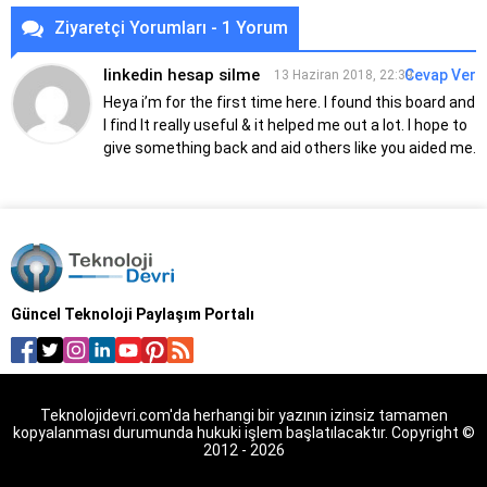
Ziyaretçi Yorumları - 1 Yorum
linkedin hesap silme
Cevap Ver
13 Haziran 2018, 22:39
Heya i’m for the first time here. I found this board and
I find
It really useful & it helped me out a lot. I hope to
give something back
and aid others like you aided me.
Güncel Teknoloji Paylaşım Portalı
Teknolojidevri.com'da herhangi bir yazının izinsiz tamamen
kopyalanması durumunda hukuki işlem başlatılacaktır. Copyright ©
2012 - 2026